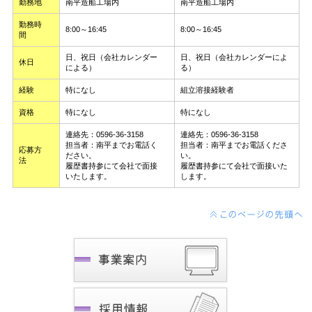
勤務地
南平造船工場内
南平造船工場内
勤務時
8:00～16:45
8:00～16:45
間
日、祝日（会社カレンダー
日、祝日（会社カレンダーによ
休日
による）
る）
経験
特になし
組立溶接経験者
資格
特になし
特になし
連絡先：0596-36-3158
連絡先：0596-36-3158
担当者：南平までお電話く
担当者：南平までお電話くださ
応募方
ださい。
い。
法
履歴書持参にて会社で面接
履歴書持参にて会社で面接いた
いたします。
します。