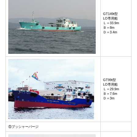
GT149t型
LO専用船
Ｌ＝33.9m
Ｂ＝8m
Ｄ＝3.4m
GT99t型
LO専用船
Ｌ＝29.9m
Ｂ＝7.6m
Ｄ＝3m
⑤プッシャーバージ