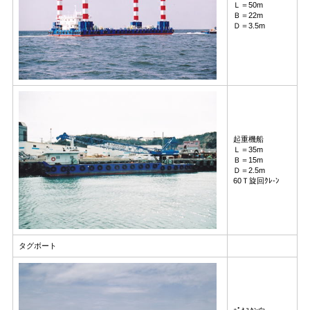
Ｌ＝50m
Ｂ＝22m
Ｄ＝3.5m
起重機船
Ｌ＝35m
Ｂ＝15m
Ｄ＝2.5m
60Ｔ旋回ｸﾚ-ﾝ
タグボート