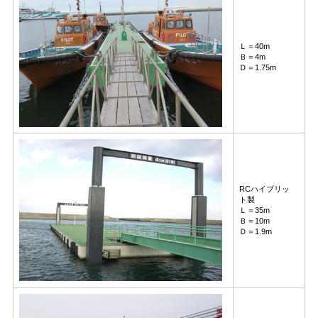
Ｌ＝40m
Ｂ＝4m
Ｄ＝1.75m
RCハイブリッ
ト製
Ｌ＝35m
Ｂ＝10m
Ｄ＝1.9m