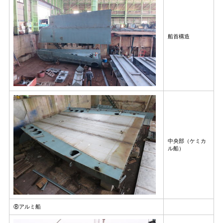
船首構造
中央部（ケミカ
ル船）
⑧アルミ船