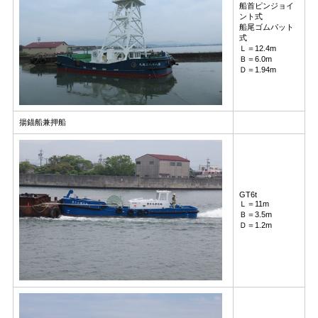
船首ピンジョイ
ント式
船尾ゴムパット
式
Ｌ＝12.4m
Ｂ＝6.0m
Ｄ＝1.94m
揚錨船兼押船
GT6t
Ｌ＝11m
Ｂ＝3.5m
Ｄ＝1.2m