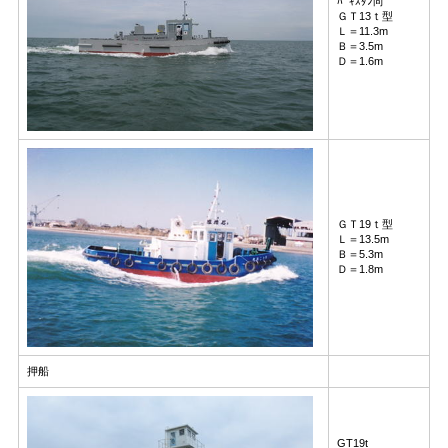
ﾊﾟｷｽﾀﾝ向
ＧＴ13ｔ型
Ｌ＝11.3m
Ｂ＝3.5m
Ｄ＝1.6m
ＧＴ19ｔ型
Ｌ＝13.5m
Ｂ＝5.3m
Ｄ＝1.8m
押船
GT19t