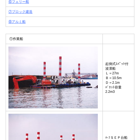
⑥フェリー船
⑦ブロック建造
⑧アルミ船
①作業船
起倒式ｽﾊﾟｯﾄ付
浚渫船
Ｌ＝27m
Ｂ＝10.5m
Ｄ＝2.1m
ﾊﾞｹｯﾄ容量
2.2m3
ﾊ-ﾌＳＥＰ台船