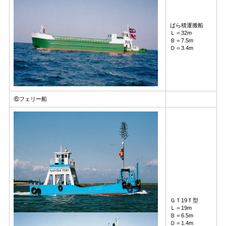
ばら積運搬船
Ｌ＝32m
Ｂ＝7.5m
Ｄ＝3.4m
⑥フェリー船
ＧＴ19Ｔ型
Ｌ＝19m
Ｂ＝6.5m
Ｄ＝1.4m