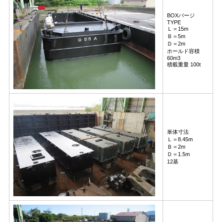
BOXバージ
TYPE
Ｌ＝15m
Ｂ＝5m
Ｄ＝2m
ホールド容積
60m3
積載重量 100t
単体寸法
Ｌ＝8.45m
Ｂ＝2m
Ｄ＝1.5m
12基