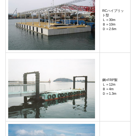
RCハイブリッ
ト型
Ｌ＝30m
Ｂ＝10m
Ｄ＝2.6m
鋼+FRP製
Ｌ＝12m
Ｂ＝4m
Ｄ＝1.3m