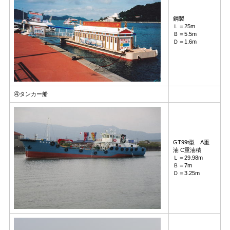
鋼製
Ｌ＝25m
Ｂ＝5.5m
Ｄ＝1.6m
④タンカー船
GT99t型 A重
油 C重油積
Ｌ＝29.98m
Ｂ＝7m
Ｄ＝3.25m