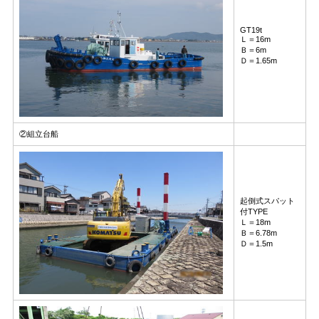
GT19t
Ｌ＝16m
Ｂ＝6m
Ｄ＝1.65m
②組立台船
起倒式スパット
付TYPE
Ｌ＝18m
Ｂ＝6.78m
Ｄ＝1.5m