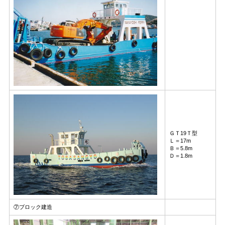
ＧＴ19Ｔ型
Ｌ＝17m
Ｂ＝5.8m
Ｄ＝1.8m
⑦ブロック建造