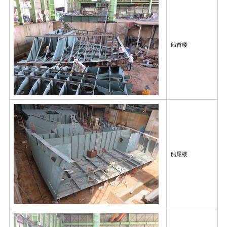
船首楼
船尾楼